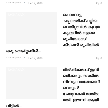
Akhila Rajeevan
Jun 12, 2026
0
പൊറോട്ട,
PACHAKAM
ചപ്പാത്തിക്ക് പറ്റിയ
വെജിറ്റബിൾ കുറുമ
കുക്കറിൽ വളരെ
രുചിയോടെ!
കിടിലൻ രുചിയിൽ
ഒരു വെജിറ്റബിൾ…
Akhila Rajeevan
Jun 12, 2026
0
മിൽക്‌മൈഡ് ഇനി
PACHAKAM
ഒരിക്കലും കടയിൽ
നിന്നും വാങ്ങേണ്ട.!!
വെറും 2
ചേരുവകൾ മാത്രം
മതി; ഈസി ആയി
വീട്ടിൽ…