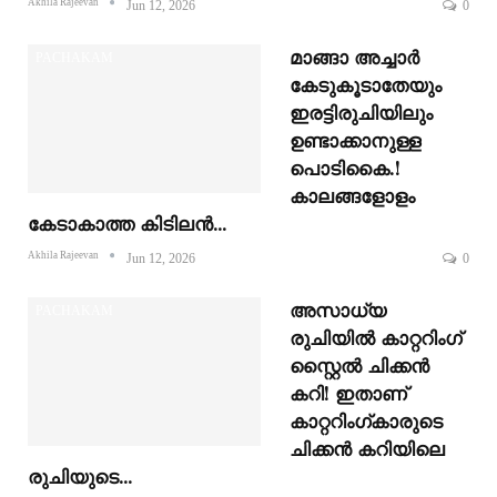
Akhila Rajeevan
Jun 12, 2026
0
മാങ്ങാ അച്ചാർ
PACHAKAM
കേടുകൂടാതേയും
ഇരട്ടിരുചിയിലും
ഉണ്ടാക്കാനുള്ള
പൊടികൈ.!
കാലങ്ങളോളം
കേടാകാത്ത കിടിലൻ…
Akhila Rajeevan
Jun 12, 2026
0
അസാധ്യ
PACHAKAM
രുചിയിൽ കാറ്ററിംഗ്
സ്റ്റൈൽ ചിക്കൻ
കറി! ഇതാണ്
കാറ്ററിംഗ്കാരുടെ
ചിക്കൻ കറിയിലെ
രുചിയുടെ…