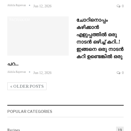
Akhila Rajeevan
Jun 12, 2026
0
ചോറിനൊപ്പം
PACHAKAM
കഴിക്കാൻ
എളുപ്പത്തിൽ ഒരു
നാടൻ ഒഴിച്ച് കറി..!
ഇങ്ങനെ ഒരു നാടൻ
കറി ഉണ്ടെങ്കിൽ ഒരു
പറ…
Akhila Rajeevan
Jun 12, 2026
0
OLDER POSTS
POPULAR CATEGORIES
Recipes
19