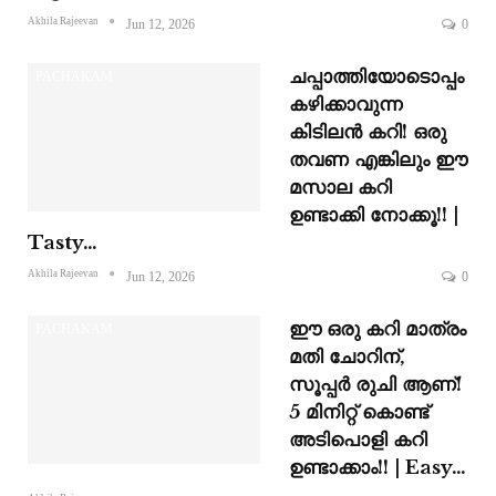
Akhila Rajeevan
Jun 12, 2026
0
ചപ്പാത്തിയോടൊപ്പം
PACHAKAM
കഴിക്കാവുന്ന
കിടിലൻ കറി! ഒരു
തവണ എങ്കിലും ഈ
മസാല കറി
ഉണ്ടാക്കി നോക്കൂ!! |
Tasty…
Akhila Rajeevan
Jun 12, 2026
0
ഈ ഒരു കറി മാത്രം
PACHAKAM
മതി ചോറിന്,
സൂപ്പർ രുചി ആണ്‌!
5 മിനിറ്റ് കൊണ്ട്
അടിപൊളി കറി
ഉണ്ടാക്കാം!! | Easy…