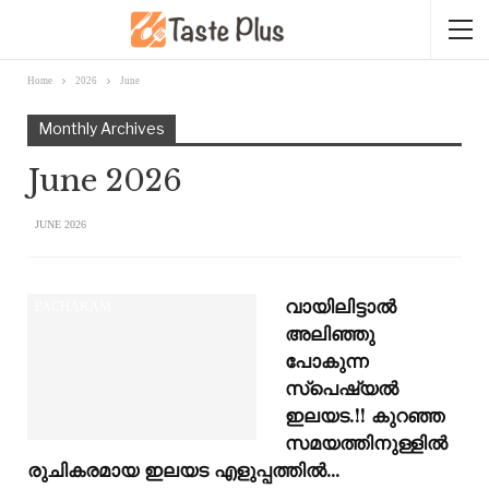
Home
2026
June
Monthly Archives
June 2026
JUNE 2026
വായിലിട്ടാൽ
PACHAKAM
അലിഞ്ഞു
പോകുന്ന
സ്പെഷ്യൽ
ഇലയട.!! കുറഞ്ഞ
സമയത്തിനുള്ളിൽ
രുചികരമായ ഇലയട എളുപ്പത്തിൽ…