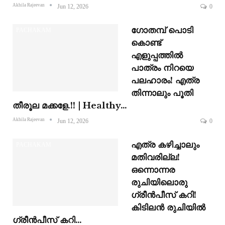
Akhila Rajeevan
Jun 12, 2026
0
ഗോതമ്പ് പൊടി
PACHAKAM
കൊണ്ട്
എളുപ്പത്തിൽ
പാത്രം നിറയെ
പലഹാരം! എത്ര
തിന്നാലും പൂതി
തീരൂല മക്കളേ.!! | Healthy…
Akhila Rajeevan
Jun 12, 2026
0
എത്ര കഴിച്ചാലും
PACHAKAM
മതിവരില്ല!
ഒന്നൊന്നര
രുചിയിലൊരു
ഗ്രീൻപീസ് കറി!
കിടിലൻ രുചിയിൽ
ഗ്രീൻപീസ് കറി…