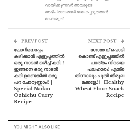
വായിക്കുന്നവർ അവരുടെ
അഭിപ്രായങ്ങൾ രേഖപ്പെടുത്താൻ
മറക്കരുത്.
PREV POST
NEXT POST
ചോറിനൊപ്പം
ഗോതമ്പ് പൊടി
കഴിക്കാൻ എളുപ്പത്തിൽ
കൊണ്ട് എളുപ്പത്തിൽ
ഒരു നാടൻ ഒഴിച്ച് കറി..!
പാത്രം നിറയെ
ഇങ്ങനെ ഒരു നാടൻ
പലഹാരം! എത്ര
കറി ഉണ്ടെങ്കിൽ ഒരു
തിന്നാലും പൂതി തീരൂല
പറ ചോറുണ്ണാം!! |
മക്കളേ.!! | Healthy
Special Nadan
Wheat Flour Snack
Ozhichu Curry
Recipe
Recipe
YOU MIGHT ALSO LIKE