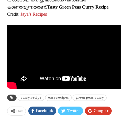
കാണാവുന്നതാണ്.
Tasty Green Peas Curry Recipe
Credit:
Jaya’s Recipes
curry recipe
easy recipes
green peas curry
Facebook
Twitter
Google+
Share
ReddIt
WhatsApp
Pinterest