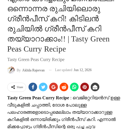
ഒന്നൊന്നര രുചിയിലൊരു
ഗ്രീൻപീസ് കറി! കിടിലൻ
രുചിയിൽ ഗ്രീൻപീസ് കറി
തയ്യാറാക്കാം!! | Tasty Green
Peas Curry Recipe
Tasty Green Peas Curry Recipe
Last updated
Jun 12, 2026
By
Akhila Rajeevan
Share
Tasty Green Peas Curry Recipe
: വെജിറ്റേറിയൻസ് ഉള്ള
വീടുകളിൽ ചപ്പാത്തി, ദോശ പോലുള്ള
പലഹാരങ്ങളോടൊപ്പമെല്ലാം തയ്യാറാക്കാറുള്ള
കറികളിൽ ഒന്നായിരിക്കും ഗ്രീൻപീസ് കറി. എന്നാൽ
മിക്കപ്പോഴും ഗ്രീൻപീസിന്റെ ഒരു പച്ച ചുവ