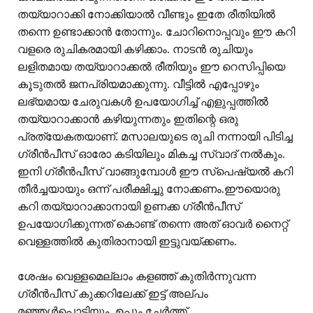
തയ്യാറാക്കി നോക്കിയാൽ വീണ്ടും ഇതേ രീതിയിൽ
തന്നെ ഉണ്ടാക്കാൻ തോന്നും. ചോറിനൊപ്പവും ഈ കറി
വളരെ രുചികരമായി കഴിക്കാം. നാടൻ രുചിയും
ലളിതമായ തയ്യാറാക്കൽ രീതിയും ഈ റെസിപ്പിയെ
കൂടുതൽ ജനപ്രിയമാക്കുന്നു. വീട്ടിൽ എപ്പോഴും
ലഭ്യമായ ചേരുവകൾ ഉപയോഗിച്ച് എളുപ്പത്തിൽ
തയ്യാറാക്കാൻ കഴിയുന്നതും ഇതിന്റെ ഒരു
പ്രത്യേകതയാണ്. മസാലയുടെ രുചി നന്നായി പിടിച്ച
ഗ്രീൻപീസ് ഓരോ കടിയിലും മികച്ച സ്വാദ് നൽകും.
ഇനി ഗ്രീൻപീസ് വാങ്ങുമ്പോൾ ഈ സ്പെഷ്യൽ കറി
തീർച്ചയായും ഒന്ന് പരീക്ഷിച്ചു നോക്കണം.ഈയൊരു
കറി തയ്യാറാക്കാനായി ഉണക്ക ഗ്രീൻപീസ്
ഉപയോഗിക്കുന്നത് കൊണ്ട് തന്നെ അത് ഓവർ നൈറ്റ്
വെള്ളത്തിൽ കുതിരാനായി ഇട്ടുവയ്ക്കണം.
ശേഷം വെള്ളമെല്ലാം കളഞ്ഞ് കുതിർന്നുവന്ന
ഗ്രീൻപീസ് കുക്കറിലേക്ക് ഇട്ട് അല്പം
മഞ്ഞൾപൊടിയും, ഉപ്പും ചേർത്ത്