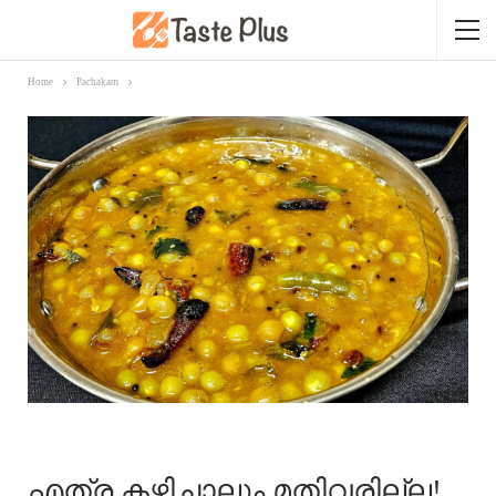
Home
Pachakam
PACHAKAM
RECIPES
എത്ര കഴിച്ചാലും മതിവരില്ല!