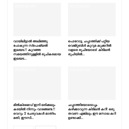
PACHAKAM
PACHAKAM
വായിലിട്ടാൽ അലിഞ്ഞു
പൊറോട്ട, ചപ്പാത്തിക്ക് പറ്റിയ
പോകുന്ന സ്പെഷ്യൽ
വെജിറ്റബിൾ കുറുമ കുക്കറിൽ
ഇലയട.!! കുറഞ്ഞ
വളരെ രുചിയോടെ! കിടിലൻ
സമയത്തിനുള്ളിൽ രുചികരമായ
രുചിയിൽ…
ഇലയട…
PACHAKAM
PACHAKAM
മിൽക്‌മൈഡ് ഇനി ഒരിക്കലും
ചപ്പാത്തിയോടൊപ്പം
കടയിൽ നിന്നും വാങ്ങേണ്ട.!!
കഴിക്കാവുന്ന കിടിലൻ കറി! ഒരു
വെറും 2 ചേരുവകൾ മാത്രം
തവണ എങ്കിലും ഈ മസാല കറി
മതി; ഈസി…
ഉണ്ടാക്കി…