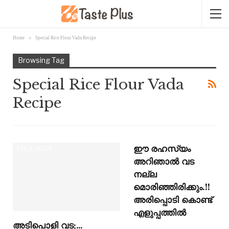
Home
Special Rice Flour Vada Recipe
Browsing Tag
Special Rice Flour Vada
Recipe
ഈ രഹസ്യം
PACHAKAM
അറിഞാൽ വട
നല്ല
മൊരിഞ്ഞിരിക്കും.!!
അരിപ്പൊടി കൊണ്ട്
എളുപ്പത്തിൽ
അടിപൊളി വട;…